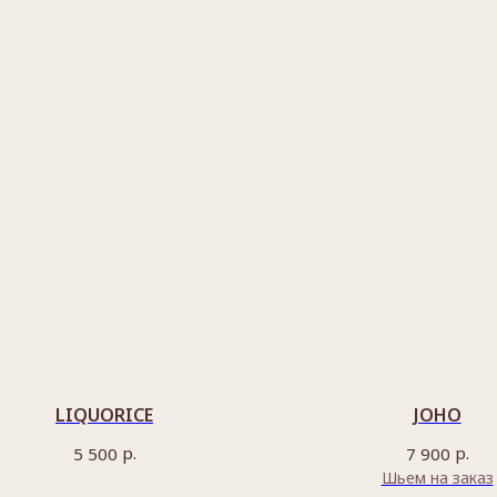
LIQUORICE
JOHO
р.
р.
5 500
7 900