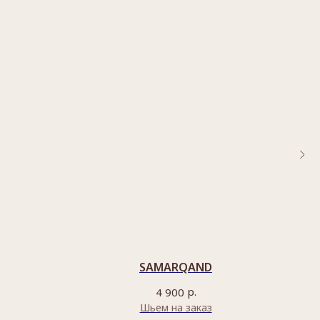
SAMARQAND
р.
4 900