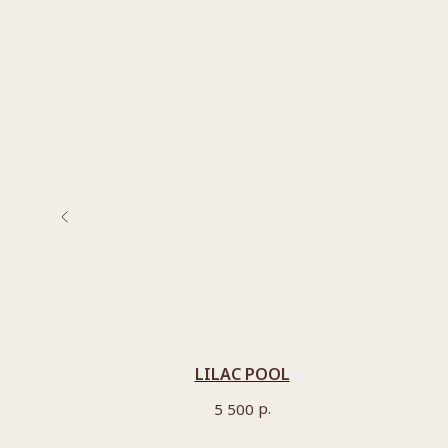
LILAC POOL
р.
5 500