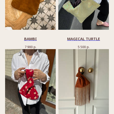
BAMBI
MAGICAL TURTLE
7 900
р.
5 500
р.