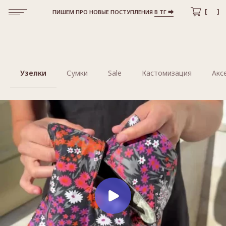
[
15
]
ПИШЕМ ПРО НОВЫЕ ПОСТУПЛЕНИЯ
В ТГ ⮕
Узелки
Сумки
Sale
Кастомизация
Акс