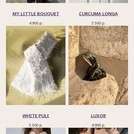
MY LITTLE BOUQUET
CURCUMA LONGA
4 900
р.
5 500
р.
WHITE PULI
LUXOR
5 500
р.
4 900
р.