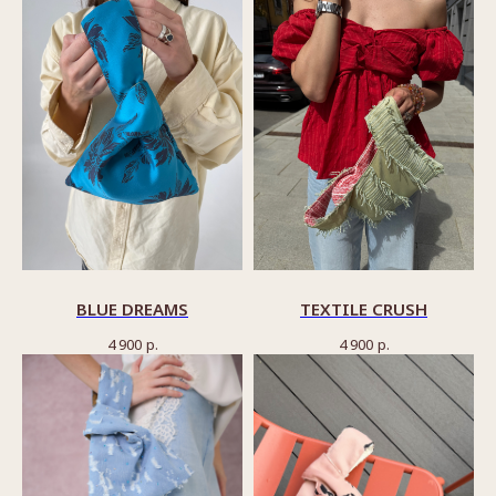
BLUE DREAMS
TEXTILE CRUSH
4 900
р.
4 900
р.