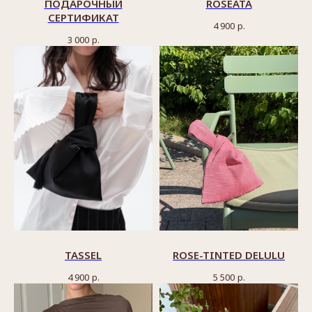
ПОДАРОЧНЫЙ
ROSEATA
СЕРТИФИКАТ
4 900
р.
3 000
р.
TASSEL
ROSE-TINTED DELULU
4 900
р.
5 500
р.