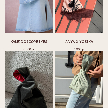
KALEIDOSCOPE EYES
ANYA Х YOSIKA
6 500
р.
6 900
р.