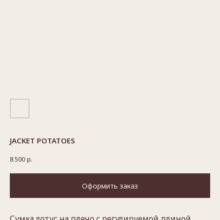
JACKET POTATOES
8 500
р.
Оформить заказ
Cумка лотус на плечо с регулируемой длиной